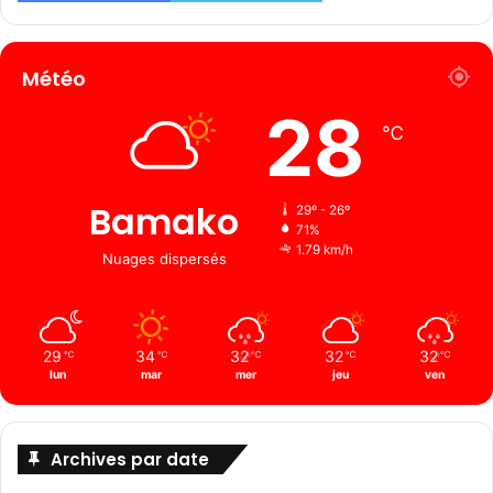
Météo
28
℃
Bamako
29º - 26º
71%
1.79 km/h
Nuages ​​dispersés
29
34
32
32
32
℃
℃
℃
℃
℃
lun
mar
mer
jeu
ven
Archives par date