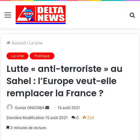
Menu
R
Accueil
/
La Une
La Une
Politique
Lutte « anti-terroriste » au
Sahel : l’Europe veut-elle
remplacer la France ?
Send
Oumar ONGOIBA
15 août 2021
an
Dernière Modification 15 août 2021
0
724
email
3 minutes de lecture