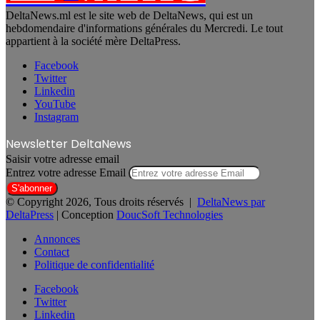
DeltaNews.ml est le site web de DeltaNews, qui est un
hebdomendaire d'informations générales du Mercredi. Le tout
appartient à la société mère DeltaPress.
Facebook
Twitter
Linkedin
YouTube
Instagram
Newsletter DeltaNews
Saisir votre adresse email
Entrez votre adresse Email
© Copyright 2026, Tous droits réservés |
DeltaNews par
DeltaPress
| Conception
DoucSoft Technologies
Annonces
Contact
Politique de confidentialité
Facebook
Twitter
Linkedin