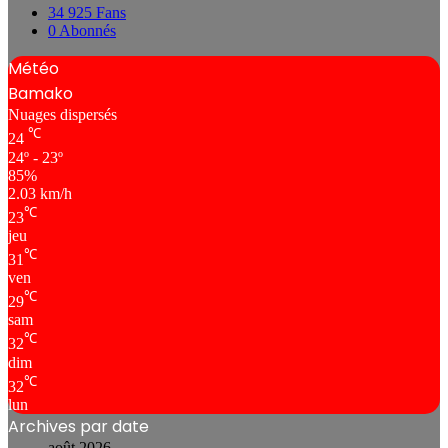
34 925
Fans
0
Abonnés
Météo
Bamako
Nuages ​​dispersés
℃
24
24º - 23º
85%
2.03 km/h
℃
23
jeu
℃
31
ven
℃
29
sam
℃
32
dim
℃
32
lun
Archives par date
août 2026