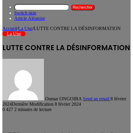
Rechercher
Switch skin
Article Aléatoire
Accueil
/
La Une
/
LUTTE CONTRE LA DÉSINFORMATION
La Une
LUTTE CONTRE LA DÉSINFORMATION
Oumar ONGOIBA
Send an email
8 février
2024
Dernière Modification 8 février 2024
0
427
2 minutes de lecture