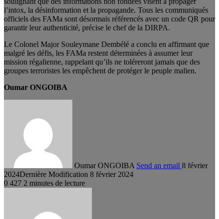
soulignant que des informations non fondées visent à propager
l’intox, la désinformation et la propagande. Tous les communiqués
officiels des FAMa sont désormais référencés avec un code QR pour
garantir leur authenticité, précise le chef de la DIRPA.
Le Colonel Major Souleymane Dembélé a conclu en affirmant que
malgré les défis, les FAMa restent déterminées à assumer leur
mission régalienne, rappelant qu’ils ne toléreront jamais que des
groupes terroristes les empêchent de protéger le peuple malien.
Oumar ONGOIBA
Oumar ONGOIBA
Send an email
8 février
2024
Dernière Modification 8 février 2024
0
427
2 minutes de lecture