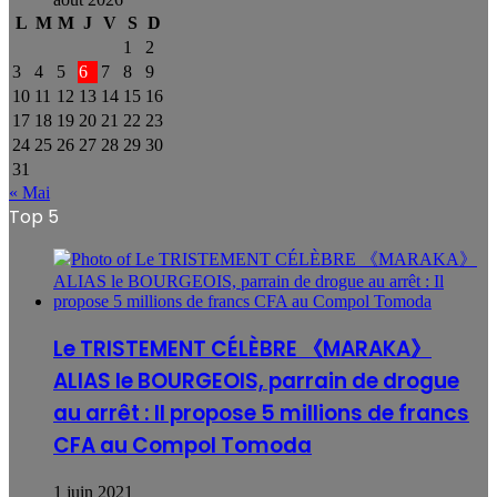
L
M
M
J
V
S
D
1
2
3
4
5
6
7
8
9
10
11
12
13
14
15
16
17
18
19
20
21
22
23
24
25
26
27
28
29
30
31
« Mai
Top 5
Le TRISTEMENT CÉLÈBRE 《MARAKA》
ALIAS le BOURGEOIS, parrain de drogue
au arrêt : Il propose 5 millions de francs
CFA au Compol Tomoda
1 juin 2021