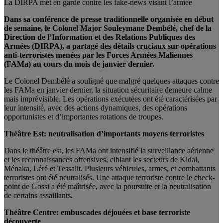
La DIRPA met en garde contre les fake-news visant l’armée
Dans sa conférence de presse traditionnelle organisée en début
de semaine, le Colonel Major Souleymane Dembélé, chef de la
Direction de l’Information et des Relations Publiques des
Armées (DIRPA), a partagé des détails cruciaux sur opérations
anti-terroristes menées par les Forces Armées Maliennes
(FAMa) au cours du mois de janvier dernier.
Le Colonel Dembélé a souligné que malgré quelques attaques contre
les FAMa en janvier dernier, la situation sécuritaire demeure calme
mais imprévisible. Les opérations exécutées ont été caractérisées par
leur intensité, avec des actions dynamiques, des opérations
opportunistes et d’importantes rotations de troupes.
Théâtre Est: neutralisation d’importants moyens terroristes
Dans le théâtre est, les FAMa ont intensifié la surveillance aérienne
et les reconnaissances offensives, ciblant les secteurs de Kidal,
Ménaka, Léré et Tessalit. Plusieurs véhicules, armes, et combattants
terroristes ont été neutralisés. Une attaque terroriste contre le check-
point de Gossi a été maîtrisée, avec la poursuite et la neutralisation
de certains assaillants.
Théâtre Centre: embuscades déjouées et base terroriste
découverte