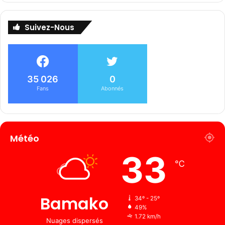
Suivez-Nous
35 026
0
Fans
Abonnés
Météo
33
℃
Bamako
34º - 25º
49%
1.72 km/h
Nuages ​​dispersés