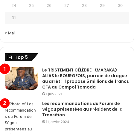
24
25
26
27
28
29
30
31
« Mai
Top 5
Le TRISTEMENT CÉLÈBRE 《MARAKA》
ALIAS le BOURGEOIS, parrain de drogue
au arrêt : Il propose 5 millions de francs
CFA au Compol Tomoda
1 juin 2021
Les recommandations du Forum de
Ségou présentées au Président de la
Transition
11 janvier 2024