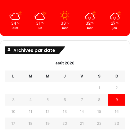
34
31
33
32
27
℃
℃
℃
℃
℃
dim
lun
mar
mer
jeu
Archives par date
août 2026
L
M
M
J
V
S
D
1
2
3
4
5
6
7
8
9
10
11
12
13
14
15
16
17
18
19
20
21
22
23