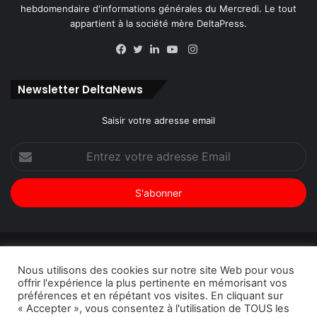
hebdomendaire d'informations générales du Mercredi. Le tout
appartient à la société mère DeltaPress.
Instagram
Facebook
Twitter
Linkedin
YouTube
Newsletter DeltaNews
Saisir votre adresse email
Entrez
votre
adresse
Email
© Copyright 2026, Tous droits réservés |
DeltaNews par
Nous utilisons des cookies sur notre site Web pour vous
DeltaPress
| Conception
DoucSoft Technologies
offrir l'expérience la plus pertinente en mémorisant vos
préférences et en répétant vos visites. En cliquant sur
Annonces
Contact
Politique de confidentialité
« Accepter », vous consentez à l'utilisation de TOUS les