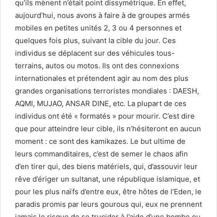
qu’ils mènent n’était point dissymétrique. En effet,
aujourd’hui, nous avons à faire à de groupes armés
mobiles en petites unités 2, 3 ou 4 personnes et
quelques fois plus, suivant la cible du jour. Ces
individus se déplacent sur des véhicules tous-
terrains, autos ou motos. Ils ont des connexions
internationales et prétendent agir au nom des plus
grandes organisations terroristes mondiales : DAESH,
AQMI, MUJAO, ANSAR DINE, etc. La plupart de ces
individus ont été « formatés » pour mourir. C’est dire
que pour atteindre leur cible, ils n’hésiteront en aucun
moment : ce sont des kamikazes. Le but ultime de
leurs commanditaires, c’est de semer le chaos afin
d’en tirer qui, des biens matériels, qui, d’assouvir leur
rêve d’ériger un sultanat, une république islamique, et
pour les plus naïfs d’entre eux, être hôtes de l’Eden, le
paradis promis par leurs gourous qui, eux ne prennent
jamais le risque de se trucider à l’aide d’une bombe ou