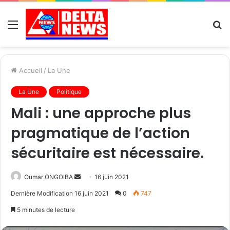
Menu
R
Accueil
/
La Une
La Une
Politique
Mali : une approche plus
pragmatique de l’action
sécuritaire est nécessaire.
Send
Oumar ONGOIBA
16 juin 2021
an
Dernière Modification 16 juin 2021
0
747
email
5 minutes de lecture