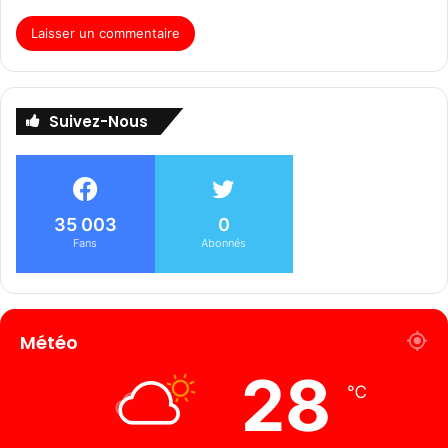
Suivez-Nous
35 003
0
Fans
Abonnés
Météo
28
℃