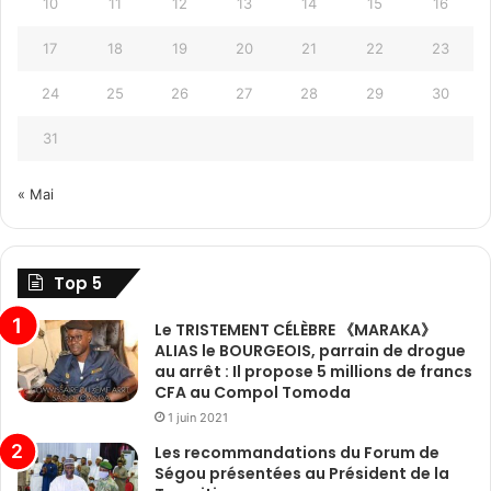
10
11
12
13
14
15
16
17
18
19
20
21
22
23
24
25
26
27
28
29
30
31
« Mai
Top 5
Le TRISTEMENT CÉLÈBRE 《MARAKA》
ALIAS le BOURGEOIS, parrain de drogue
au arrêt : Il propose 5 millions de francs
CFA au Compol Tomoda
1 juin 2021
Les recommandations du Forum de
Ségou présentées au Président de la