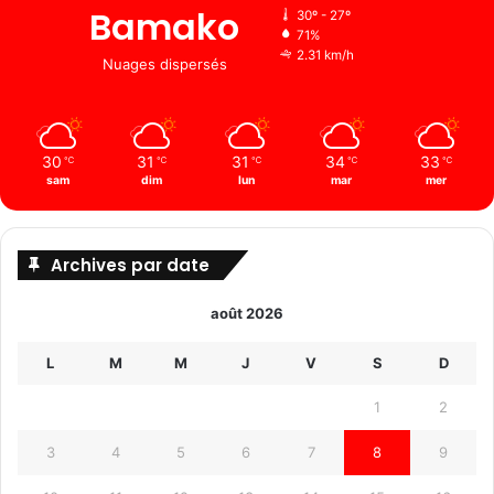
Bamako
30º - 27º
71%
2.31 km/h
Nuages ​​dispersés
30
31
31
34
33
℃
℃
℃
℃
℃
sam
dim
lun
mar
mer
Archives par date
août 2026
L
M
M
J
V
S
D
1
2
3
4
5
6
7
8
9