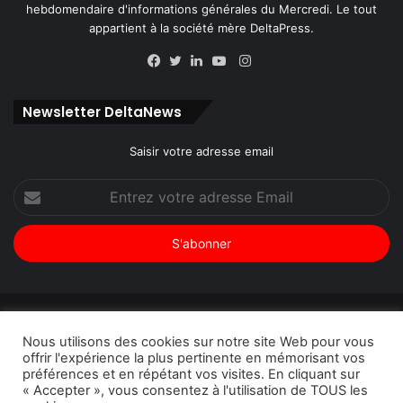
hebdomendaire d'informations générales du Mercredi. Le tout
appartient à la société mère DeltaPress.
Instagram
Facebook
Twitter
Linkedin
YouTube
Newsletter DeltaNews
Saisir votre adresse email
Entrez
votre
adresse
Email
© Copyright 2026, Tous droits réservés |
DeltaNews par
Nous utilisons des cookies sur notre site Web pour vous
DeltaPress
| Conception
DoucSoft Technologies
offrir l'expérience la plus pertinente en mémorisant vos
préférences et en répétant vos visites. En cliquant sur
Annonces
Contact
Politique de confidentialité
« Accepter », vous consentez à l'utilisation de TOUS les