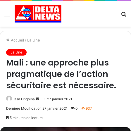
Menu
R
Accueil
/
La Une
La Une
Mali : une approche plus
pragmatique de l’action
sécuritaire est nécessaire.
Send
Issa Ongoïba
27 janvier 2021
an
Dernière Modification 27 janvier 2021
0
937
email
5 minutes de lecture