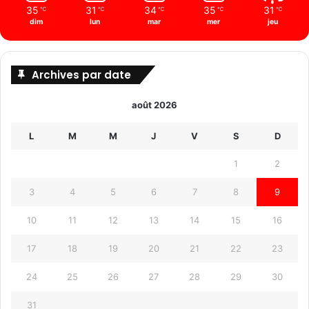
35
31
34
35
31
℃
℃
℃
℃
℃
dim
lun
mar
mer
jeu
Archives par date
août 2026
L
M
M
J
V
S
D
1
2
3
4
5
6
7
8
9
10
11
12
13
14
15
16
17
18
19
20
21
22
23
24
25
26
27
28
29
30
31