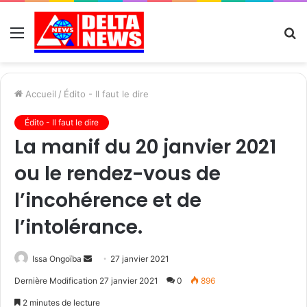
Menu
R
Accueil
/
Édito - Il faut le dire
Édito - Il faut le dire
La manif du 20 janvier 2021
ou le rendez-vous de
l’incohérence et de
l’intolérance.
Send
Issa Ongoïba
27 janvier 2021
an
Dernière Modification 27 janvier 2021
0
896
email
2 minutes de lecture