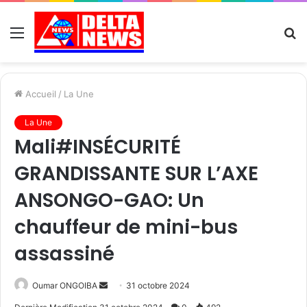
Menu
R
Accueil
/
La Une
La Une
Mali#INSÉCURITÉ
GRANDISSANTE SUR L’AXE
ANSONGO-GAO: Un
chauffeur de mini-bus
assassiné
Send
Oumar ONGOIBA
31 octobre 2024
an