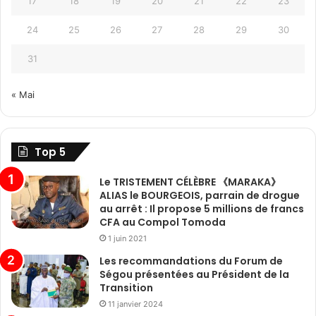
17
18
19
20
21
22
23
24
25
26
27
28
29
30
31
« Mai
Top 5
Le TRISTEMENT CÉLÈBRE 《MARAKA》
ALIAS le BOURGEOIS, parrain de drogue
au arrêt : Il propose 5 millions de francs
CFA au Compol Tomoda
1 juin 2021
Les recommandations du Forum de
Ségou présentées au Président de la
Transition
11 janvier 2024