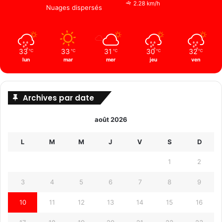
2.28 km/h
Nuages ​​dispersés
33
33
31
30
32
℃
℃
℃
℃
℃
lun
mar
mer
jeu
ven
Archives par date
août 2026
L
M
M
J
V
S
D
1
2
3
4
5
6
7
8
9
10
11
12
13
14
15
16