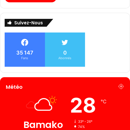
Suivez-Nous
35 147
0
Fans
Abonnés
Météo
28
℃
Bamako
33º - 26º
74%