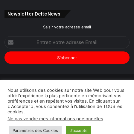
Facebook
Twitter
Linkedin
YouTube
Newsletter DeltaNews
Saisir votre adresse email
Entrez
votre
adresse
Email
© Copyright 2026, Tous droits réservés |
DeltaNews par
Nous utilisons des cookies sur notre site Web pour vous
DeltaPress
| Conception
DoucSoft Technologies
offrir l'expérience la plus pertinente en mémorisant vos
préférences et en répétant vos visites. En cliquant sur
Annonces
Contact
Politique de confidentialité
« Accepter », vous consentez à l'utilisation de TOUS les
cookies.
Facebook
Twitter
Linkedin
YouTube
Instagram
Ne pas vendre mes informations personnelles
.
Paramètres des Cookies
J'accepte