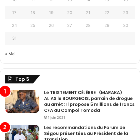
17
18
19
20
21
22
23
24
25
26
27
28
29
30
31
« Mai
Top 5
Le TRISTEMENT CÉLÈBRE 《MARAKA》
ALIAS le BOURGEOIS, parrain de drogue
au arrêt : Il propose 5 millions de francs
CFA au Compol Tomoda
1 juin 2021
Les recommandations du Forum de
Ségou présentées au Président de la
Transition