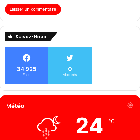
Suivez-Nous
34 925
0
Fans
Abonnés
Météo
24
℃