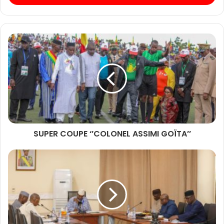
SUPER COUPE ‘’COLONEL ASSIMI GOÏTA’’