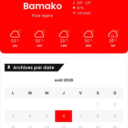
Bamako
33º - 22º
87%
1.61 km/h
Pluie légère
33
30
33
30
29
℃
℃
℃
℃
℃
jeu
ven
sam
dim
lun
Archives par date
août 2026
L
M
M
J
V
S
D
1
2
3
4
5
6
7
8
9
10
11
12
13
14
15
16