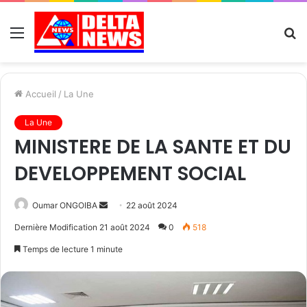
Menu
R
Accueil
/
La Une
La Une
MINISTERE DE LA SANTE ET DU
DEVELOPPEMENT SOCIAL
Send
Oumar ONGOIBA
22 août 2024
an
Dernière Modification 21 août 2024
0
518
email
Temps de lecture 1 minute