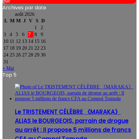
mar
Archives par date
août 2026
L
M
M
J
V
S
D
1
2
3
4
5
6
7
8
9
10
11
12
13
14
15
16
17
18
19
20
21
22
23
24
25
26
27
28
29
30
31
« Mai
Top 5
Le TRISTEMENT CÉLÈBRE 《MARAKA》
ALIAS le BOURGEOIS, parrain de drogue
au arrêt : Il propose 5 millions de francs
CFA au Compol Tomoda