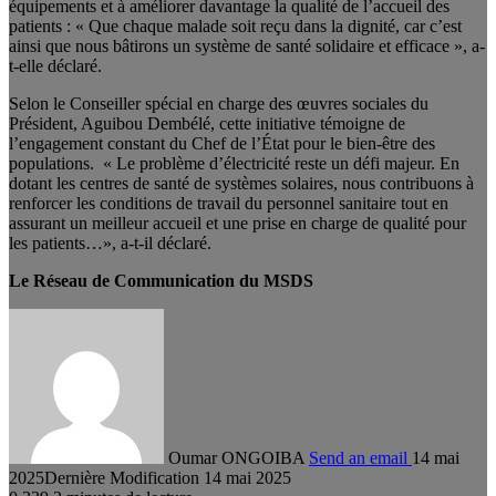
équipements et à améliorer davantage la qualité de l’accueil des
patients : « Que chaque malade soit reçu dans la dignité, car c’est
ainsi que nous bâtirons un système de santé solidaire et efficace », a-
t-elle déclaré.
Selon le Conseiller spécial en charge des œuvres sociales du
Président, Aguibou Dembélé, cette initiative témoigne de
l’engagement constant du Chef de l’État pour le bien-être des
populations. « Le problème d’électricité reste un défi majeur. En
dotant les centres de santé de systèmes solaires, nous contribuons à
renforcer les conditions de travail du personnel sanitaire tout en
assurant un meilleur accueil et une prise en charge de qualité pour
les patients…», a-t-il déclaré.
Le Réseau de Communication du MSDS
Oumar ONGOIBA
Send an email
14 mai
2025
Dernière Modification 14 mai 2025