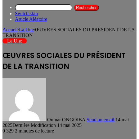
Rechercher
Switch skin
Article Aléatoire
Accueil
/
La Une
/
ŒUVRES SOCIALES DU PRÉSIDENT DE LA
TRANSITION
La Une
ŒUVRES SOCIALES DU PRÉSIDENT
DE LA TRANSITION
Oumar ONGOIBA
Send an email
14 mai
2025
Dernière Modification 14 mai 2025
0
329
2 minutes de lecture