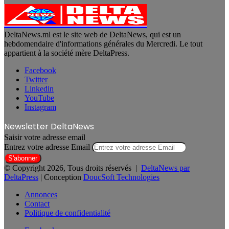
DeltaNews.ml est le site web de DeltaNews, qui est un
hebdomendaire d'informations générales du Mercredi. Le tout
appartient à la société mère DeltaPress.
Facebook
Twitter
Linkedin
YouTube
Instagram
Newsletter DeltaNews
Saisir votre adresse email
Entrez votre adresse Email
© Copyright 2026, Tous droits réservés |
DeltaNews par
DeltaPress
| Conception
DoucSoft Technologies
Annonces
Contact
Politique de confidentialité