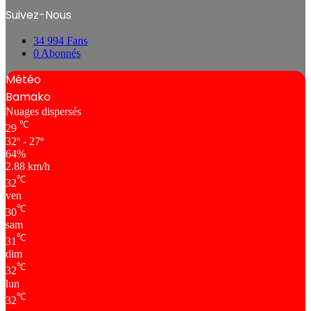
Suivez-Nous
34 994
Fans
0
Abonnés
Météo
Bamako
Nuages ​​dispersés
℃
29
32º - 27º
64%
2.88 km/h
℃
32
ven
℃
30
sam
℃
31
dim
℃
32
lun
℃
32