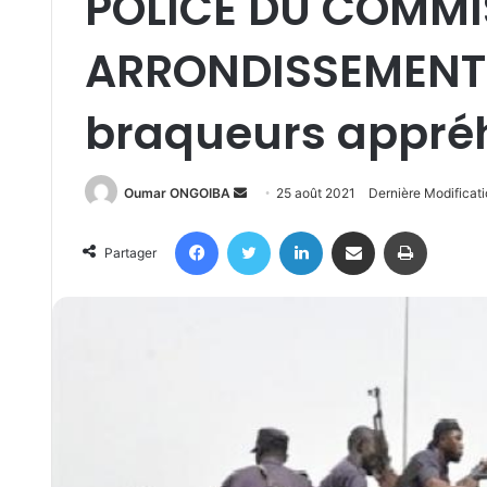
POLICE DU COMMI
ARRONDISSEMENT 
braqueurs appré
Send
Oumar ONGOIBA
25 août 2021
Dernière Modificat
an
Facebook
Twitter
Linkedin
Partager par email
Imprimer
email
Partager