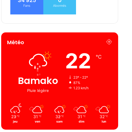
34 925
0
Fans
Abonnés
Météo
22
℃
Bamako
23º - 22º
87%
1.23 km/h
Pluie légère
23
31
32
31
32
℃
℃
℃
℃
℃
jeu
ven
sam
dim
lun