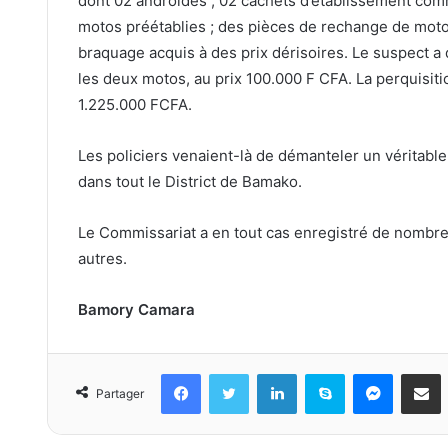
dont 02 androïdes ; 02 cachets d’établissement comm
motos préétablies ; des pièces de rechange de motos
braquage acquis à des prix dérisoires. Le suspect a
les deux motos, au prix 100.000 F CFA. La perquisit
1.225.000 FCFA.
Les policiers venaient-là de démanteler un véritabl
dans tout le District de Bamako.
Le Commissariat a en tout cas enregistré de nombreu
autres.
Bamory Camara
Facebook
Twitter
Linkedin
Skype
Messeng
Part
Partager