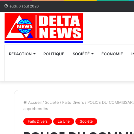
jeudi, 6 août 2026
REDACTION
POLITIQUE
SOCIÉTÉ
ÉCONOMIE
I
Accueil
/
Société
/
Faits Divers
/
POLICE DU COMMISSARI
appréhendés
Faits Divers
La Une
Société