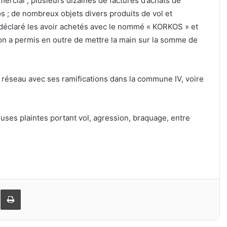
ercial ; plusieurs dizaines de factures d’achats de
 ; de nombreux objets divers produits de vol et
 déclaré les avoir achetés avec le nommé « KORKOS » et
ion a permis en outre de mettre la main sur la somme de
e réseau avec ses ramifications dans la commune IV, voire
ses plaintes portant vol, agression, braquage, entre
er
ager par email
Imprimer