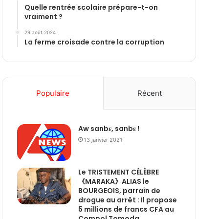
Quelle rentrée scolaire prépare-t-on
vraiment ?
29 août 2024
La ferme croisade contre la corruption
Populaire
Récent
Aw sanbɛ, sanbɛ !
13 janvier 2021
Le TRISTEMENT CÉLÈBRE
《MARAKA》ALIAS le
BOURGEOIS, parrain de
drogue au arrêt : Il propose
5 millions de francs CFA au
Compol Tomoda