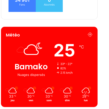
34 901
0
Fans
Abonnés
Météo
25
℃
Bamako
33º - 22º
82%
2.15 km/h
Nuages ​​dispersés
33
30
33
30
29
℃
℃
℃
℃
℃
jeu
ven
sam
dim
lun