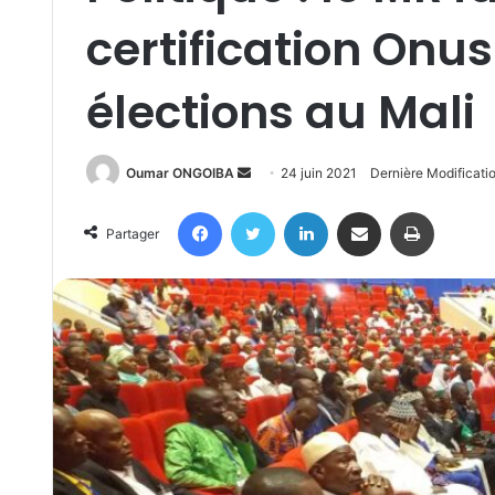
certification Onu
élections au Mali
Send
Oumar ONGOIBA
24 juin 2021
Dernière Modificati
an
Facebook
Twitter
Linkedin
Partager par email
Imprimer
email
Partager