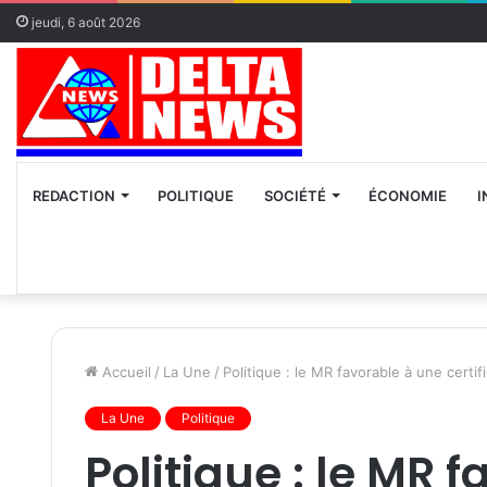
jeudi, 6 août 2026
REDACTION
POLITIQUE
SOCIÉTÉ
ÉCONOMIE
I
Accueil
/
La Une
/
Politique : le MR favorable à une certi
La Une
Politique
Politique : le MR 