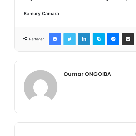
Bamory Camara
Facebook
Twitter
Linkedin
Skype
Messeng
Part
Partager
Oumar ONGOIBA