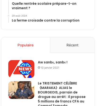
Quelle rentrée scolaire prépare-t-on
vraiment ?
29 août 2024
La ferme croisade contre la corruption
Populaire
Récent
Aw sanbɛ, sanbɛ !
13 janvier 2021
Le TRISTEMENT CÉLÈBRE
《MARAKA》ALIAS le
BOURGEOIS, parrain de
drogue au arrêt : Il propose
5 millions de francs CFA au
Compol Tomoda