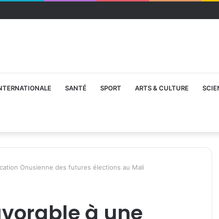
NTERNATIONALE
SANTÉ
SPORT
ARTS & CULTURE
SCIE
fication Onusienne des futures élections au Mali
favorable à une