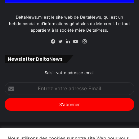
DeltaNews.ml est le site web de DeltaNews, qui est un
hebdomendaire d'informations générales du Mercredi. Le tout
appartient à la société mère DeltaPress.
Instagram
Facebook
Twitter
Linkedin
YouTube
Newsletter DeltaNews
Saisir votre adresse email
Entrez
votre
adresse
Email
© Copyright 2026, Tous droits réservés |
DeltaNews par
Nous utilisons des cookies sur notre site Web pour vous