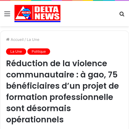
Menu
R
Accueil
/
La Une
La Une
Politique
Réduction de la violence
communautaire : à gao, 75
bénéficiaires d’un projet de
formation professionnelle
sont désormais
opérationnels