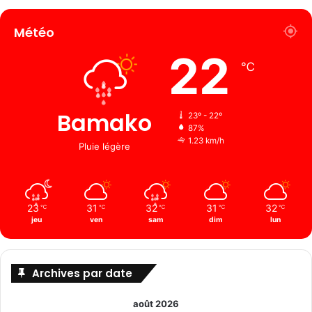
Météo
22
℃
Bamako
23º - 22º
87%
1.23 km/h
Pluie légère
23
31
32
31
32
℃
℃
℃
℃
℃
jeu
ven
sam
dim
lun
Archives par date
août 2026