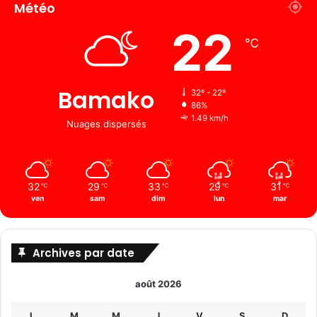
Météo
22
℃
Bamako
32º - 22º
86%
1.49 km/h
Nuages ​​dispersés
32
29
33
29
31
℃
℃
℃
℃
℃
ven
sam
dim
lun
mar
Archives par date
août 2026
L
M
M
J
V
S
D