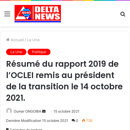
Menu
R
Accueil
/
La Une
La Une
Politique
Résumé du rapport 2019 de
l’OCLEI remis au président
de la transition le 14 octobre
2021.
Send
Oumar ONGOIBA
15 octobre 2021
an
Dernière Modification 15 octobre 2021
0
726
email
2 minutes de lecture