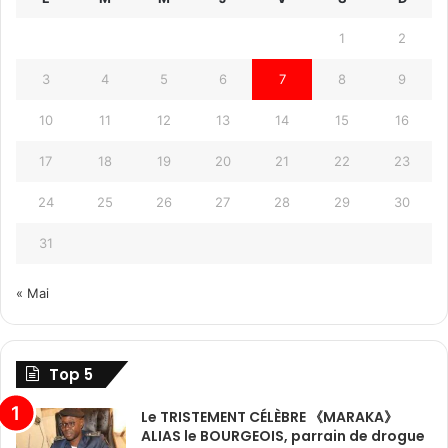
1
2
3
4
5
6
7
8
9
10
11
12
13
14
15
16
17
18
19
20
21
22
23
24
25
26
27
28
29
30
31
« Mai
Top 5
Le TRISTEMENT CÉLÈBRE 《MARAKA》
ALIAS le BOURGEOIS, parrain de drogue