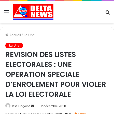
Menu
R
Accueil
/
La Une
La Une
REVISION DES LISTES
ELECTORALES : UNE
OPERATION SPECIALE
D’ENROLEMENT POUR VIOLER
LA LOI ELECTORALE
Send
Issa Ongoïba
2 décembre 2020
an