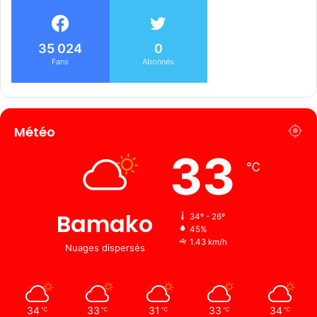
35 024
0
Fans
Abonnés
Météo
33
℃
Bamako
34º - 26º
45%
1.43 km/h
Nuages ​​dispersés
34
33
31
33
34
℃
℃
℃
℃
℃