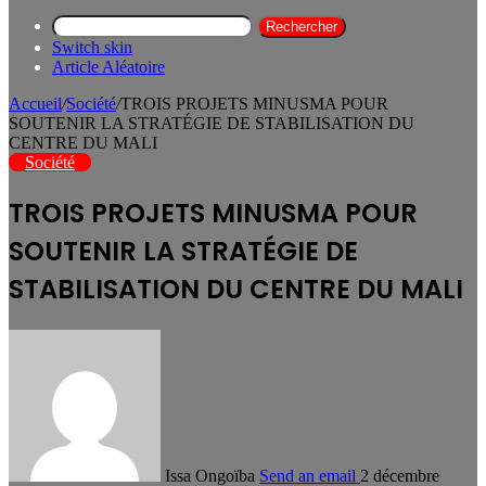
Rechercher
Switch skin
Article Aléatoire
Accueil
/
Société
/
TROIS PROJETS MINUSMA POUR
SOUTENIR LA STRATÉGIE DE STABILISATION DU
CENTRE DU MALI
Société
TROIS PROJETS MINUSMA POUR
SOUTENIR LA STRATÉGIE DE
STABILISATION DU CENTRE DU MALI
Issa Ongoïba
Send an email
2 décembre