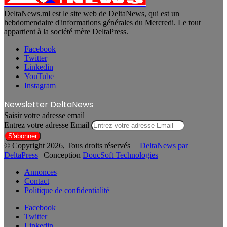
DeltaNews.ml est le site web de DeltaNews, qui est un
hebdomendaire d'informations générales du Mercredi. Le tout
appartient à la société mère DeltaPress.
Facebook
Twitter
Linkedin
YouTube
Instagram
Newsletter DeltaNews
Saisir votre adresse email
Entrez votre adresse Email
© Copyright 2026, Tous droits réservés |
DeltaNews par
DeltaPress
| Conception
DoucSoft Technologies
Annonces
Contact
Politique de confidentialité
Facebook
Twitter
Linkedin