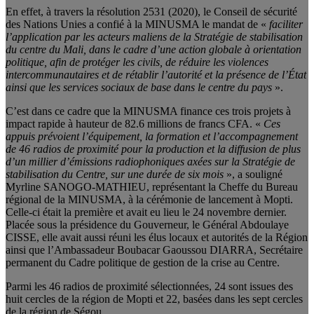
En effet, à travers la résolution 2531 (2020), le Conseil de sécurité
des Nations Unies a confié à la MINUSMA le mandat de «
faciliter
l’application par les acteurs maliens de la Stratégie de stabilisation
du centre du Mali, dans le cadre d’une action globale à orientation
politique, afin de protéger les civils, de réduire les violences
intercommunautaires et de rétablir l’autorité et la présence de l’État
ainsi que les services sociaux de base dans le centre du pays
».
C’est dans ce cadre que la MINUSMA finance ces trois projets à
impact rapide à hauteur de 82.6 millions de francs CFA. «
Ces
appuis prévoient l’équipement, la formation et l’accompagnement
de 46 radios de proximité pour la production et la diffusion de plus
d’un millier d’émissions radiophoniques axées sur la Stratégie de
stabilisation du Centre, sur une durée de six mois
», a souligné
Myrline SANOGO-MATHIEU, représentant la Cheffe du Bureau
régional de la MINUSMA, à la cérémonie de lancement à Mopti.
Celle-ci était la première et avait eu lieu le 24 novembre dernier.
Placée sous la présidence du Gouverneur, le Général Abdoulaye
CISSE, elle avait aussi réuni les élus locaux et autorités de la Région
ainsi que l’Ambassadeur Boubacar Gaoussou DIARRA, Secrétaire
permanent du Cadre politique de gestion de la crise au Centre.
Parmi les 46 radios de proximité sélectionnées, 24 sont issues des
huit cercles de la région de Mopti et 22, basées dans les sept cercles
de la région de Ségou.