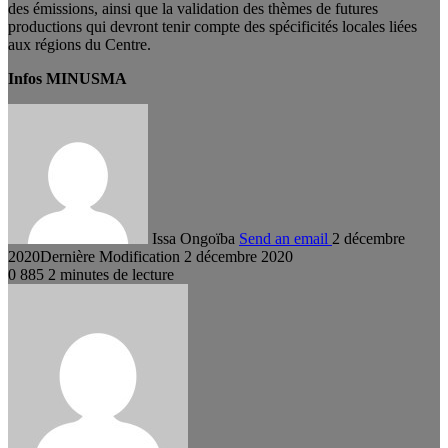
des émissions, ainsi que la validation des thèmes de futures
productions qui devront tenir compte des spécificités locales liées
aux régions du Centre.
Infos MINUSMA
Issa Ongoïba
Send an email
2 décembre
2020
Dernière Modification 2 décembre 2020
0
885
2 minutes de lecture