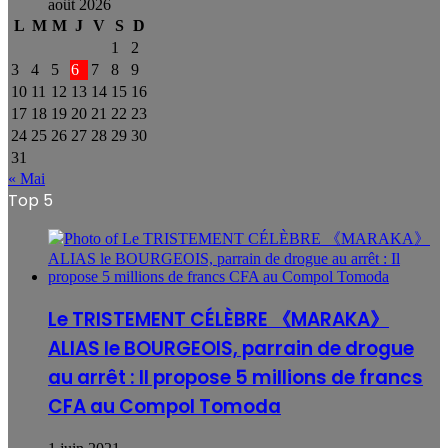
août 2026
L
M
M
J
V
S
D
1
2
3
4
5
6
7
8
9
10
11
12
13
14
15
16
17
18
19
20
21
22
23
24
25
26
27
28
29
30
31
« Mai
Top 5
Le TRISTEMENT CÉLÈBRE 《MARAKA》
ALIAS le BOURGEOIS, parrain de drogue
au arrêt : Il propose 5 millions de francs
CFA au Compol Tomoda