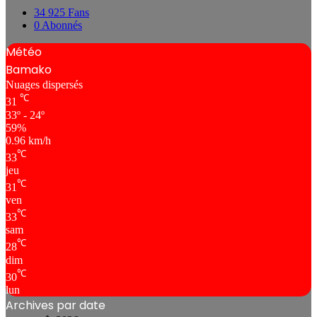
34 925
Fans
0
Abonnés
Météo
Bamako
Nuages ​​dispersés
℃
31
33º - 24º
59%
0.96 km/h
℃
33
jeu
℃
31
ven
℃
33
sam
℃
28
dim
℃
30
lun
Archives par date