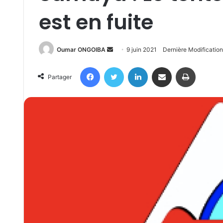
est en fuite
Send
Oumar ONGOIBA
9 juin 2021
Dernière Modification
an
Facebook
Twitter
Linkedin
Partager par email
Imprimer
email
Partager