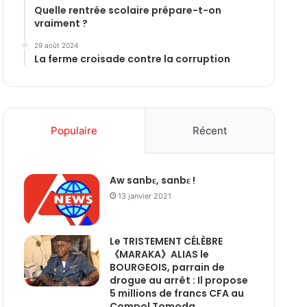
Quelle rentrée scolaire prépare-t-on
vraiment ?
29 août 2024
La ferme croisade contre la corruption
Populaire
Récent
Aw sanbɛ, sanbɛ !
13 janvier 2021
Le TRISTEMENT CÉLÈBRE
《MARAKA》ALIAS le
BOURGEOIS, parrain de
drogue au arrêt : Il propose
5 millions de francs CFA au
Compol Tomoda