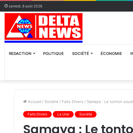
samedi, 8 août 2026
REDACTION
POLITIQUE
SOCIÉTÉ
ÉCONOMIE
I
Accueil
/
Société
/
Faits Divers
/
Samaya : Le tonton soude
Faits Divers
La Une
Société
Samaya : Le tont