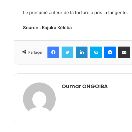
Le présumé auteur de la torture a pris la tangente.
Source : Kojuku Kèlèba
Facebook
Twitter
Linkedin
Skype
Messeng
Part
Partager
Oumar ONGOIBA