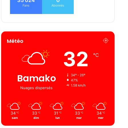
35 024
0
Fans
Abonnés
Météo
32
℃
Bamako
34º - 26º
47%
1.58 km/h
Nuages ​​dispersés
34
33
31
33
34
℃
℃
℃
℃
℃
sam
dim
lun
mar
mer