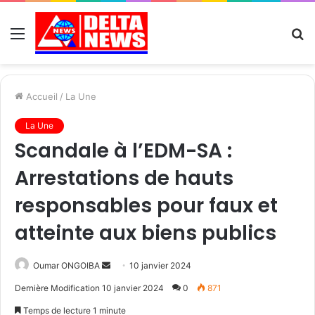
Menu
R
Accueil
/
La Une
La Une
Scandale à l’EDM-SA :
Arrestations de hauts
responsables pour faux et
atteinte aux biens publics
Send
Oumar ONGOIBA
10 janvier 2024
an
Dernière Modification 10 janvier 2024
0
871
email
Temps de lecture 1 minute