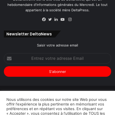
hebdomendaire d'informations générales du Mercredi. Le tout
appartient à la société mère DeltaPress.
Instagram
Facebook
Twitter
Linkedin
YouTube
Newsletter DeltaNews
Saisir votre adresse email
Entrez
votre
adresse
Email
© Copyright 2026, Tous droits réservés |
DeltaNews par
Nous utilisons des cookies sur notre site Web pour vous
DeltaPress
| Conception
DoucSoft Technologies
offrir l'expérience la plus pertinente en mémorisant vos
préférences et en répétant vos visites. En cliquant sur
Annonces
Contact
Politique de confidentialité
« Accepter », vous consentez à l'utilisation de TOUS les