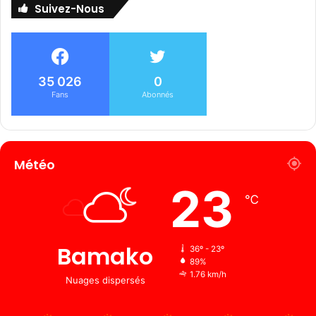
Suivez-Nous
35 026
0
Fans
Abonnés
Météo
23
℃
Bamako
36º - 23º
89%
1.76 km/h
Nuages ​​dispersés