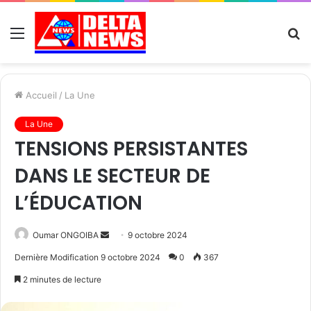
Menu
R
Accueil
/
La Une
La Une
TENSIONS PERSISTANTES
DANS LE SECTEUR DE
L’ÉDUCATION
Send
Oumar ONGOIBA
9 octobre 2024
an
Dernière Modification 9 octobre 2024
0
367
email
2 minutes de lecture