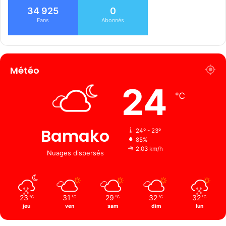
34 925
0
Fans
Abonnés
Météo
24
℃
Bamako
24º - 23º
85%
2.03 km/h
Nuages ​​dispersés
23
31
29
32
32
℃
℃
℃
℃
℃
jeu
ven
sam
dim
lun