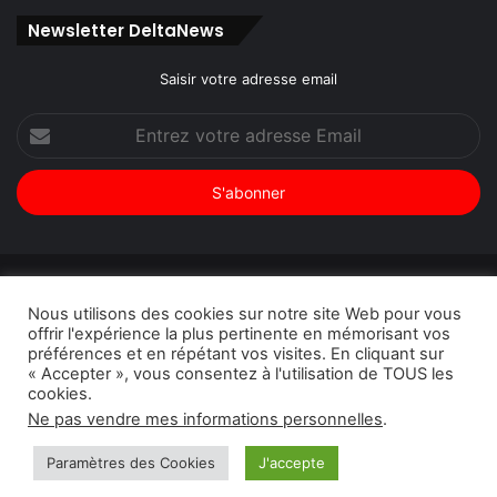
Newsletter DeltaNews
Saisir votre adresse email
Entrez
votre
adresse
Email
© Copyright 2026, Tous droits réservés |
DeltaNews par
Nous utilisons des cookies sur notre site Web pour vous
DeltaPress
| Conception
DoucSoft Technologies
offrir l'expérience la plus pertinente en mémorisant vos
préférences et en répétant vos visites. En cliquant sur
Annonces
Contact
Politique de confidentialité
« Accepter », vous consentez à l'utilisation de TOUS les
cookies.
Facebook
Twitter
Linkedin
YouTube
Instagram
Ne pas vendre mes informations personnelles
.
Paramètres des Cookies
J'accepte