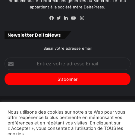
hebdomendaire d'informations générales du Mercredi. Le tout
appartient à la société mère DeltaPress.
Instagram
Facebook
Twitter
Linkedin
YouTube
Newsletter DeltaNews
Saisir votre adresse email
Entrez
votre
adresse
Email
© Copyright 2026, Tous droits réservés |
DeltaNews par
Nous utilisons des cookies sur notre site Web pour vous
DeltaPress
| Conception
DoucSoft Technologies
offrir l'expérience la plus pertinente en mémorisant vos
préférences et en répétant vos visites. En cliquant sur
Annonces
Contact
Politique de confidentialité
« Accepter », vous consentez à l'utilisation de TOUS les
cookies.