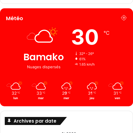
Météo
30
℃
Bamako
32º - 26º
61%
1.65 km/h
Nuages ​​dispersés
32
33
29
31
31
℃
℃
℃
℃
℃
lun
mar
mer
jeu
ven
Archives par date