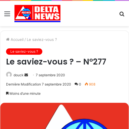
Menu
R
Accueil
/
Le saviez-vous ?
Le saviez-vous ?
Le saviez-vous ? – N°277
Send
douck
7 septembre 2020
an
Dernière Modification 7 septembre 2020
0
908
email
Moins d’une minute