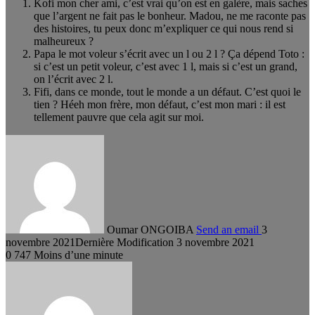
Kofi mon cher ami, c’est vrai qu’on est en galère, mais saches
que l’argent ne fait pas le bonheur. Madou, ne me raconte pas
des histoires, tu peux donc m’expliquer ce qui nous rend si
malheureux ?
Papa le mot voleur s’écrit avec un l ou 2 l ? Ça dépend Toto :
si c’est un petit voleur, c’est avec 1 l, mais si c’est un grand,
on l’écrit avec 2 l.
Fifi, dans ce monde, tout le monde a un défaut. C’est quoi le
tien ? Héeh mon frère, mon défaut, c’est mon mari : il est
tellement pauvre que cela agit sur moi.
Oumar ONGOIBA
Send an email
3
novembre 2021
Dernière Modification 3 novembre 2021
0
747
Moins d’une minute