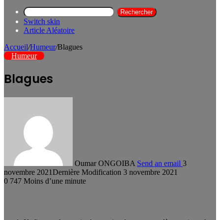
Rechercher
Switch skin
Article Aléatoire
Accueil
/
Humeur
/
Blagues
Humeur
Blagues
Oumar ONGOIBA
Send an email
3
novembre 2021
Dernière Modification 3 novembre 2021
0
747
Moins d’une minute