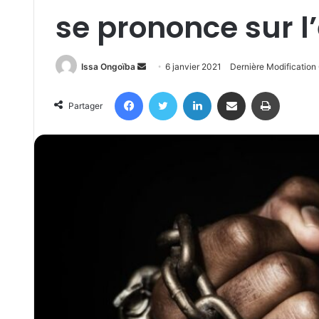
se prononce sur l
Send
Issa Ongoïba
6 janvier 2021
Dernière Modification 
an
Facebook
Twitter
Linkedin
Partager par email
Imprimer
email
Partager