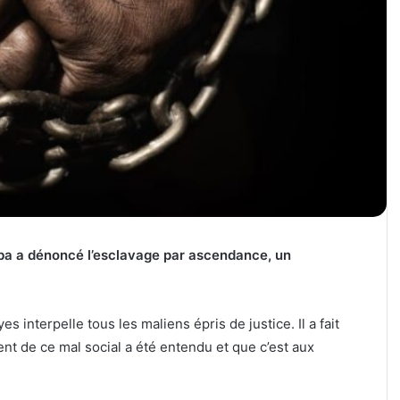
ba a dénoncé l’esclavage par ascendance, un
 interpelle tous les maliens épris de justice. Il a fait
ent de ce mal social a été entendu et que c’est aux