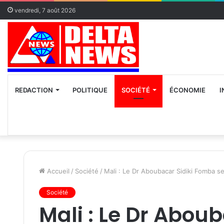
vendredi, 7 août 2026
REDACTION
POLITIQUE
SOCIÉTÉ
ÉCONOMIE
I
Accueil
/
Société
/
Mali : Le Dr Aboubacar Sidiki Fomba s
Société
Mali : Le Dr Abou