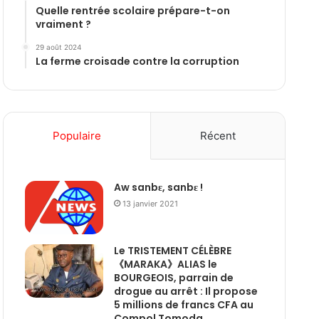
Quelle rentrée scolaire prépare-t-on
vraiment ?
29 août 2024
La ferme croisade contre la corruption
Populaire
Récent
Aw sanbɛ, sanbɛ !
13 janvier 2021
Le TRISTEMENT CÉLÈBRE
《MARAKA》ALIAS le
BOURGEOIS, parrain de
drogue au arrêt : Il propose
5 millions de francs CFA au
Compol Tomoda