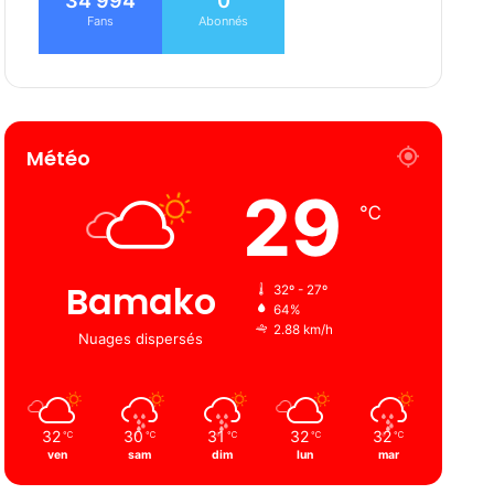
34 994
0
Fans
Abonnés
Météo
29
℃
Bamako
32º - 27º
64%
2.88 km/h
Nuages ​​dispersés
32
30
31
32
32
℃
℃
℃
℃
℃
ven
sam
dim
lun
mar