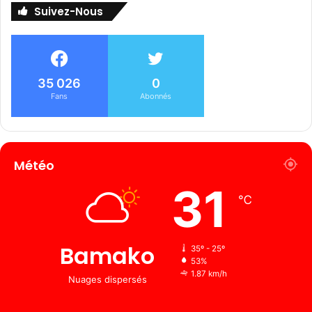
Suivez-Nous
35 026
0
Fans
Abonnés
Météo
31
℃
Bamako
35º - 25º
53%
1.87 km/h
Nuages ​​dispersés