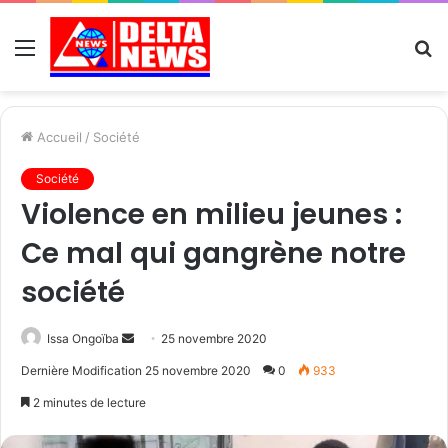
Menu
R
Accueil
/
Société
Société
Violence en milieu jeunes :
Ce mal qui gangrène notre
société
Send
Issa Ongoïba
25 novembre 2020
an
Dernière Modification 25 novembre 2020
0
933
email
2 minutes de lecture