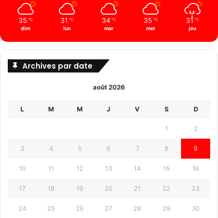
35
31
34
35
31
℃
℃
℃
℃
℃
dim
lun
mar
mer
jeu
Archives par date
août 2026
L
M
M
J
V
S
D
1
2
3
4
5
6
7
8
9
10
11
12
13
14
15
16
17
18
19
20
21
22
23
24
25
26
27
28
29
30