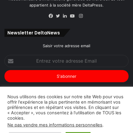
appartient à la société mère DeltaPress.
Instagram
Facebook
Twitter
Linkedin
YouTube
Newsletter DeltaNews
Saisir votre adresse email
Entrez
votre
adresse
Email
Nous utilisons des cookies sur notre site Web pour vous
offrir l'expérience la plus pertinente en mémorisant vos
© Copyright 2026, Tous droits réservés |
DeltaNews par
préférences et en répétant vos visites. En cliquant sur
« Accepter », vous consentez à l'utilisation de TOUS les
DeltaPress
| Conception
DoucSoft Technologies
cookies.
Annonces
Contact
Politique de confidentialité
Ne pas vendre mes informations personnelles
.