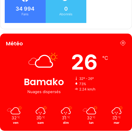
34 994
0
Fans
Abonnés
Météo
26
℃
Bamako
32º - 26º
73%
2.24 km/h
Nuages ​​dispersés
32
30
31
32
32
℃
℃
℃
℃
℃
ven
sam
dim
lun
mar