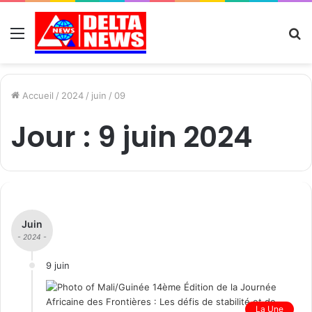
Menu
R
Accueil
/
2024
/
juin
/
09
Jour :
9 juin 2024
Juin
- 2024 -
9 juin
La Une