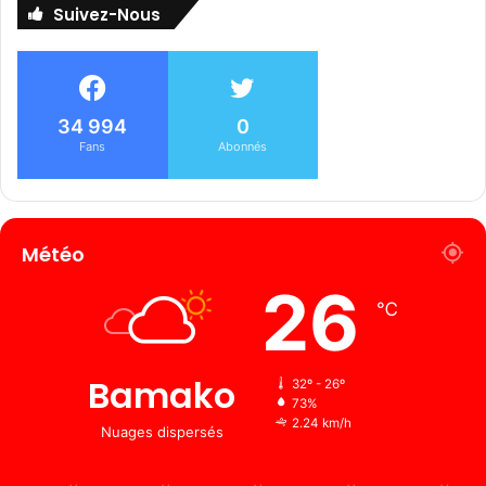
Suivez-Nous
34 994
0
Fans
Abonnés
Météo
26
℃
Bamako
32º - 26º
73%
2.24 km/h
Nuages ​​dispersés