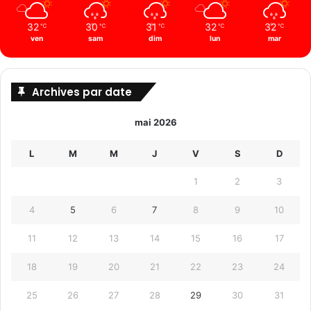
32
30
31
32
32
℃
℃
℃
℃
℃
ven
sam
dim
lun
mar
Archives par date
mai 2026
L
M
M
J
V
S
D
1
2
3
4
5
6
7
8
9
10
11
12
13
14
15
16
17
18
19
20
21
22
23
24
25
26
27
28
29
30
31