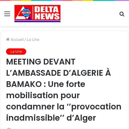
Menu
R
Accueil
/
La Une
La Une
MEETING DEVANT
L’AMBASSADE D’ALGERIE À
BAMAKO : Une forte
mobilisation pour
condamner la ‘’provocation
inadmissible’’ d’Alger