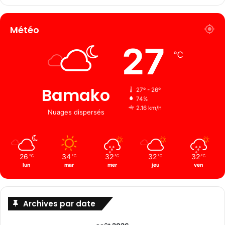
Météo
27
℃
Bamako
27º - 26º
74%
2.16 km/h
Nuages ​​dispersés
26
34
32
32
32
℃
℃
℃
℃
℃
lun
mar
mer
jeu
ven
Archives par date