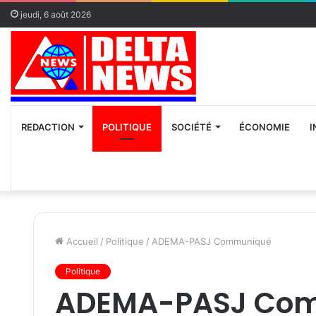
jeudi, 6 août 2026
REDACTION
POLITIQUE
SOCIÉTÉ
ÉCONOMIE
I
Accueil
/
Politique
/
ADEMA-PASJ Communiqué
Politique
ADEMA-PASJ Co