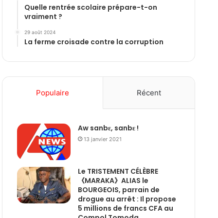
Quelle rentrée scolaire prépare-t-on
vraiment ?
29 août 2024
La ferme croisade contre la corruption
Populaire
Récent
Aw sanbɛ, sanbɛ !
13 janvier 2021
Le TRISTEMENT CÉLÈBRE
《MARAKA》ALIAS le
BOURGEOIS, parrain de
drogue au arrêt : Il propose
5 millions de francs CFA au
Compol Tomoda