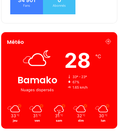
34 901
0
Fans
Abonnés
Météo
28
℃
Bamako
33º - 23º
67%
1.65 km/h
Nuages ​​dispersés
33
31
31
32
30
℃
℃
℃
℃
℃
jeu
ven
sam
dim
lun