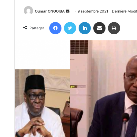
Send
Oumar ONGOIBA
9 septembre 2021
Dernière Modi
an
Facebook
Twitter
Linkedin
Partager par email
Imprimer
email
Partager