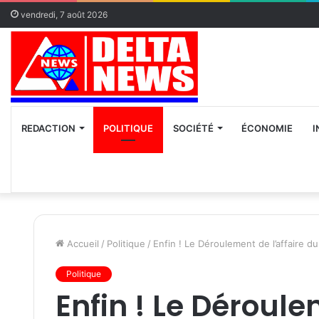
vendredi, 7 août 2026
REDACTION
POLITIQUE
SOCIÉTÉ
ÉCONOMIE
I
Accueil
/
Politique
/
Enfin ! Le Déroulement de l’affaire
Politique
Enfin ! Le Déroule