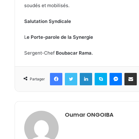
soudés et mobilisés.
Salutation Syndicale
L
e Porte-parole de la Synergie
Sergent-Chef
Boubacar Rama.
Facebook
Twitter
Linkedin
Skype
Messeng
Part
Partager
Oumar ONGOIBA