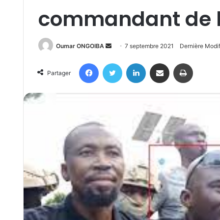
commandant de l
Send
Oumar ONGOIBA
7 septembre 2021
Dernière Modi
an
Facebook
Twitter
Linkedin
Partager par email
Imprimer
email
Partager