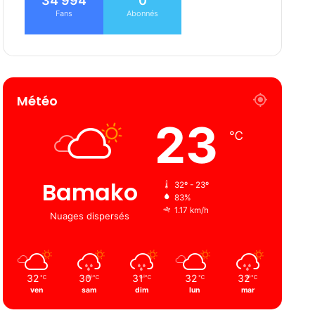
34 994
0
Fans
Abonnés
Météo
23
℃
Bamako
32º - 23º
83%
1.17 km/h
Nuages ​​dispersés
32
30
31
32
32
℃
℃
℃
℃
℃
ven
sam
dim
lun
mar