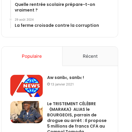
Quelle rentrée scolaire prépare-t-on
vraiment ?
29 août 2024
La ferme croisade contre la corruption
Populaire
Récent
Aw sanbɛ, sanbɛ !
13 janvier 2021
Le TRISTEMENT CÉLÈBRE
《MARAKA》ALIAS le
BOURGEOIS, parrain de
drogue au arrêt : Il propose
5 millions de francs CFA au
Compol Tomoda