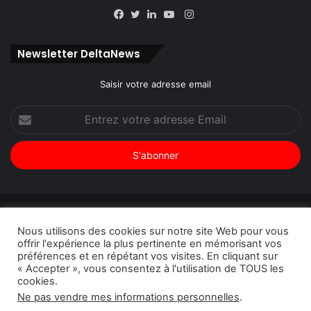
Instagram
Facebook
Twitter
Linkedin
YouTube
Newsletter DeltaNews
Saisir votre adresse email
Entrez
votre
adresse
Email
© Copyright 2026, Tous droits réservés |
DeltaNews par
Nous utilisons des cookies sur notre site Web pour vous
DeltaPress
| Conception
DoucSoft Technologies
offrir l'expérience la plus pertinente en mémorisant vos
préférences et en répétant vos visites. En cliquant sur
Annonces
Contact
Politique de confidentialité
« Accepter », vous consentez à l'utilisation de TOUS les
cookies.
Facebook
Twitter
Linkedin
YouTube
Instagram
Ne pas vendre mes informations personnelles
.