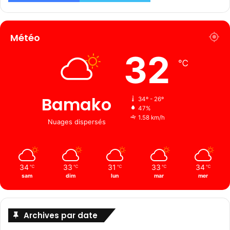
Météo
32
℃
Bamako
34º - 26º
47%
1.58 km/h
Nuages ​​dispersés
34
33
31
33
34
℃
℃
℃
℃
℃
sam
dim
lun
mar
mer
Archives par date