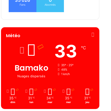
35 026
0
Fans
Abonnés
Météo
33
℃
Bamako
35º - 25º
48%
1 km/h
Nuages ​​dispersés
35
31
34
35
31
℃
℃
℃
℃
℃
dim
lun
mar
mer
jeu