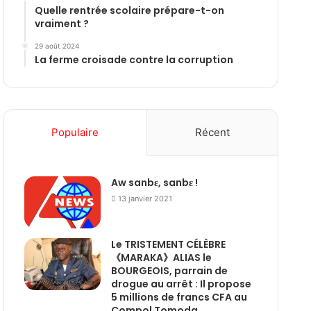
Quelle rentrée scolaire prépare-t-on
vraiment ?
29 août 2024
La ferme croisade contre la corruption
Populaire
Récent
Aw sanbɛ, sanbɛ !
13 janvier 2021
Le TRISTEMENT CÉLÈBRE
《MARAKA》ALIAS le
BOURGEOIS, parrain de
drogue au arrêt : Il propose
5 millions de francs CFA au
Compol Tomoda