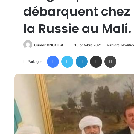
débarquent chez
la Russie au Mali.
Send
Oumar ONGOIBA
13 octobre 2021
Dernière Modific
an
Facebook
Twitter
Linkedin
Partager par email
Imprimer
email
Partager