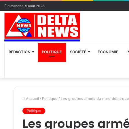
dimanche, 9 août 2026
REDACTION
POLITIQUE
SOCIÉTÉ
ÉCONOMIE
I
Accueil
/
Politique
/
Les groupes armés du nord débarquent
Politique
Les groupes armé