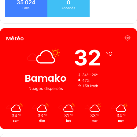
35 024
0
Fans
Abonnés
Météo
32
℃
Bamako
34º - 26º
47%
1.58 km/h
Nuages ​​dispersés
34
33
31
33
34
℃
℃
℃
℃
℃
sam
dim
lun
mar
mer