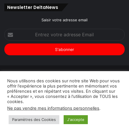
Newsletter DeltaNews
Saisir votre adresse email
Entrez
votre
adresse
Email
© Copyright 2026, Tous droits réservés |
DeltaNews par
Nous utilisons des cookies sur notre site Web pour vous
DeltaPress
| Conception
DoucSoft Technologies
offrir l'expérience la plus pertinente en mémorisant vos
préférences et en répétant vos visites. En cliquant sur
Annonces
Contact
Politique de confidentialité
« Accepter », vous consentez à l'utilisation de TOUS les
cookies.
Facebook
Twitter
Linkedin
YouTube
Instagram
Ne pas vendre mes informations personnelles
.
Paramètres des Cookies
J'accepte