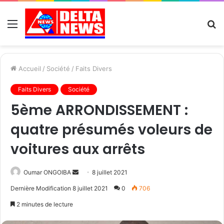
Menu
R
Accueil
/
Société
/
Faits Divers
Faits Divers
Société
5ème ARRONDISSEMENT :
quatre présumés voleurs de
voitures aux arrêts
Send
Oumar ONGOIBA
8 juillet 2021
an
Dernière Modification 8 juillet 2021
0
706
email
2 minutes de lecture