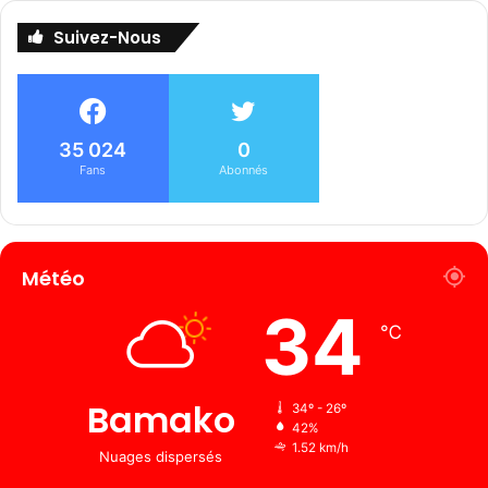
Suivez-Nous
35 024
0
Fans
Abonnés
Météo
34
℃
Bamako
34º - 26º
42%
1.52 km/h
Nuages ​​dispersés