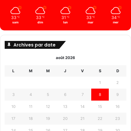
33
33
31
33
34
℃
℃
℃
℃
℃
sam
dim
lun
mar
mer
Archives par date
août 2026
L
M
M
J
V
S
D
1
2
3
4
5
6
7
8
9
10
11
12
13
14
15
16
17
18
19
20
21
22
23
24
25
26
27
28
29
30