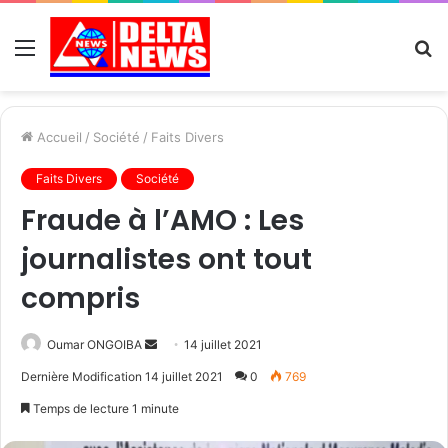
Menu
R
Accueil
/
Société
/
Faits Divers
Faits Divers
Société
Fraude à l’AMO : Les
journalistes ont tout
compris
Send
Oumar ONGOIBA
14 juillet 2021
an
Dernière Modification 14 juillet 2021
0
769
email
Temps de lecture 1 minute