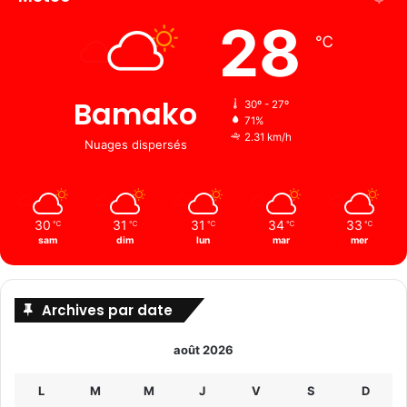
28
℃
Bamako
30º - 27º
71%
2.31 km/h
Nuages ​​dispersés
30
31
31
34
33
℃
℃
℃
℃
℃
sam
dim
lun
mar
mer
Archives par date
août 2026
L
M
M
J
V
S
D