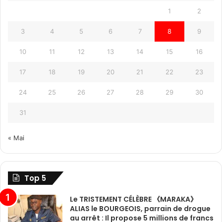
1
2
3
4
5
6
7
8
9
10
11
12
13
14
15
16
17
18
19
20
21
22
23
24
25
26
27
28
29
30
31
« Mai
Top 5
Le TRISTEMENT CÉLÈBRE 《MARAKA》
ALIAS le BOURGEOIS, parrain de drogue
au arrêt : Il propose 5 millions de francs