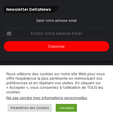
Facebook
Twitter
Linkedin
YouTube
Newsletter DeltaNews
Saisir votre adresse email
Entrez
votre
adresse
Email
© Copyright 2026, Tous droits réservés |
DeltaNews par
Nous utilisons des cookies sur notre site Web pour vous
DeltaPress
| Conception
DoucSoft Technologies
offrir l'expérience la plus pertinente en mémorisant vos
préférences et en répétant vos visites. En cliquant sur
Annonces
Contact
Politique de confidentialité
« Accepter », vous consentez à l'utilisation de TOUS les
cookies.
Facebook
Twitter
Linkedin
YouTube
Instagram
Ne pas vendre mes informations personnelles
.
Paramètres des Cookies
J'accepte