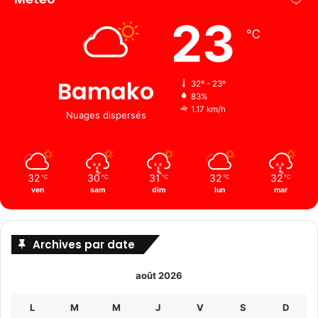
23
℃
Bamako
32º - 23º
83%
1.17 km/h
Nuages ​​dispersés
32
30
31
32
32
℃
℃
℃
℃
℃
ven
sam
dim
lun
mar
Archives par date
août 2026
L
M
M
J
V
S
D