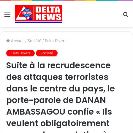
Menu
R
Accueil
/
Société
/
Faits Divers
Faits Divers
Société
Suite à la recrudescence
des attaques terroristes
dans le centre du pays, le
porte-parole de DANAN
AMBASSAGOU confie « Ils
veulent obligatoirement