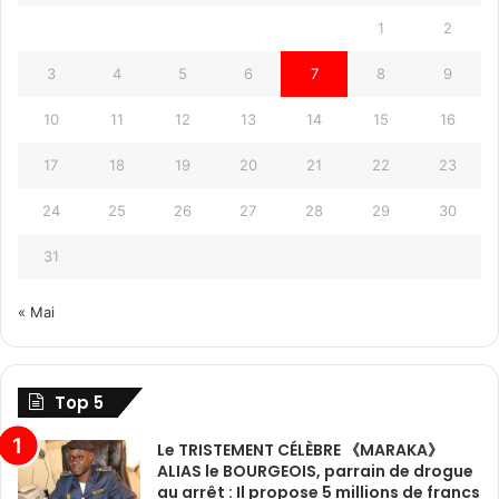
1
2
3
4
5
6
7
8
9
10
11
12
13
14
15
16
17
18
19
20
21
22
23
24
25
26
27
28
29
30
31
« Mai
Top 5
Le TRISTEMENT CÉLÈBRE 《MARAKA》
ALIAS le BOURGEOIS, parrain de drogue
au arrêt : Il propose 5 millions de francs