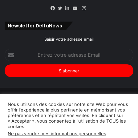
Instagram
Facebook
Twitter
Linkedin
YouTube
Newsletter DeltaNews
Saisir votre adresse email
Entrez
votre
adresse
Email
© Copyright 2026, Tous droits réservés |
DeltaNews par
Nous utilisons des cookies sur notre site Web pour vous
DeltaPress
| Conception
DoucSoft Technologies
offrir l'expérience la plus pertinente en mémorisant vos
préférences et en répétant vos visites. En cliquant sur
Annonces
Contact
Politique de confidentialité
« Accepter », vous consentez à l'utilisation de TOUS les
cookies.
Facebook
Twitter
Linkedin
YouTube
Instagram
Ne pas vendre mes informations personnelles
.