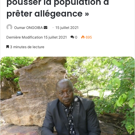
pousser la population à
prêter allégeance »
Send
Oumar ONGOIBA
15 juillet 2021
an
Dernière Modification 15 juillet 2021
0
695
email
3 minutes de lecture